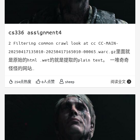
cs336 assignment4
2 Filtering common crawl look at cc CC-MAIN-
20250417135010-20250417165010-00065.warc.gz里面就
是原始的html .wet的就是提取的plain text。 一堆奇奇
怪怪的网站
http://10www.chinatikfans.com/home.php?
254点热度
0人点赞
sheep
阅读全文
mod=space&uid=4693&do=blog&classid=104&view=me
url是accessable的 看起来像是把html中…