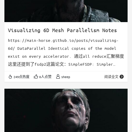
Visualizing 6D Mesh Parallelism Notes
https://main-horse.github.io/posts/visualizing-
6d/ DataParallel Identical copies of the model
exist on every accelerator. 通过all reduce汇聚梯度
这里还提到了fsdp2这篇论文：SimpleFSDP: Simpler
Fully Sharded Data Parallel with torch.compile
249点热度
0人点赞
sheep
阅读全文
backward之后，会进行dp link之间的通信 同时和下一层
的back…