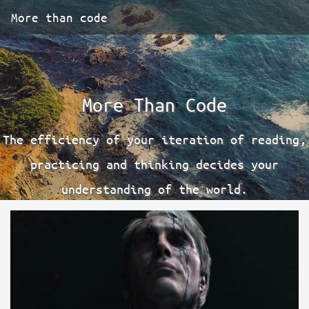
More than code
More Than Code
The efficiency of your iteration of reading,
practicing and thinking decides your
understanding of the world.