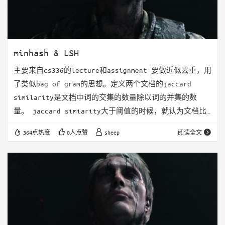
minhash & LSH
主要来自cs336的lecture和assignment 要做近似去重，用
了类似bag of gram的思想。定义两个文档的jaccard
similarity是文档中词的交集的数量除以词的并集的数
量。 jaccard simiarity大于阈值的时候，就认为文档比
较相似，会被过滤掉。 但是jaccard similarity是两两计
364点热度
0人点赞
sheep
阅读全文
算的，复杂度是平方级别的，无法很好的拓展。 定义文档
的minhash为所有gram的hash值的最小值。 这里有一个比
较有意思的结论是: 证明思路也比较简单： 假设两个
document…