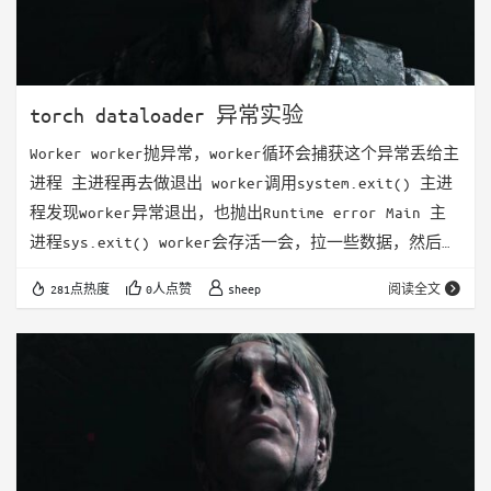
torch dataloader 异常实验
Worker worker抛异常，worker循环会捕获这个异常丢给主
进程 主进程再去做退出 worker调用system.exit() 主进
程发现worker异常退出，也抛出Runtime error Main 主
进程sys.exit() worker会存活一会，拉一些数据，然后发
现主进程已经挂了，就会主动退出 用os.exit直接退出。
281点热度
0人点赞
sheep
阅读全文
同样子进程也额外打印了一些数据。也自动退出了 不过这
里在退出的时候resource_tracker打印了有一些leak的资
源。 因为sys.exit()好像是会调用de…