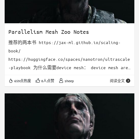
Parallelism Mesh Zoo Notes
推荐的两本书 https://jax-ml.github.io/scaling-
book/
https://huggingface.co/spaces/nanotron/ultrascale
-playbook 为什么需要device mesh： device mesh are
a reflection of the physical constraints of
659点热度
0人点赞
sheep
阅读全文
networking between GPUs 根据物理结构来选择不同的并
行策略，优化communication开销 如何思考device
mesh： W…