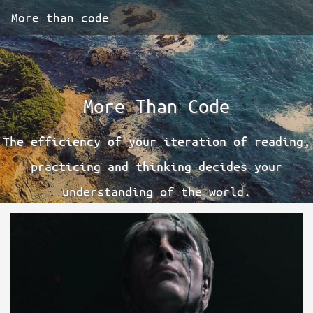
More than code
More Than Code
The efficiency of your iteration of reading,
practicing and thinking decides your
understanding of the world.