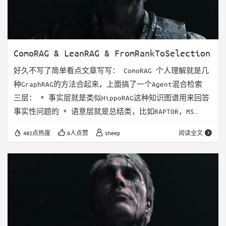
ComoRAG & LeanRAG & FromRankToSelection
好久不写了简单看点文章写写： ComoRAG 个人理解就是几
种GraphRAG的方法合起来，上面搞了一个Agent混合检索
三层： * 事实层就是类似HippoRAG这种知识图谱用来回答
事实性问题的 * 语意层就是总结类，比如RAPTOR，MS
GraphRAG * Episodic就是时序类，这里是用滑动窗口做
482点热度
0人点赞
sheep
阅读全文
的，感觉可以套一些其他的时序图的方法 这里时序类的做
法是把长文本做滑动窗口式的总结，用来回答全文脉络这种
问题。个人感觉主要就是针对小说这种场景。或者是放到
Memory上，用户对话的每一段搞一个滑动窗口总结。…