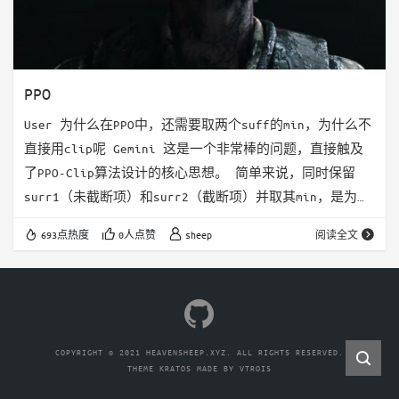
PPO
User 为什么在PPO中，还需要取两个suff的min，为什么不
直接用clip呢 Gemini 这是一个非常棒的问题，直接触及
了PPO-Clip算法设计的核心思想。 简单来说，同时保留
surr1（未截断项）和surr2（截断项）并取其min，是为了
构建一个悲观的、保守的目标函数下界（Pessimistic
693点热度
0人点赞
sheep
阅读全文
Bound），从而实现更安全、更稳定的策略更新。 只使用
clip项是不够的，因为它在某些情况下会破坏学习信号。
让我们通过分析 优势函数 \hat{A}_t 的正负两种情况来
理解这一点： 情况…
COPYRIGHT © 2021 HEAVENSHEEP.XYZ. ALL RIGHTS RESERVED.
THEME
KRATOS
MADE BY
VTROIS