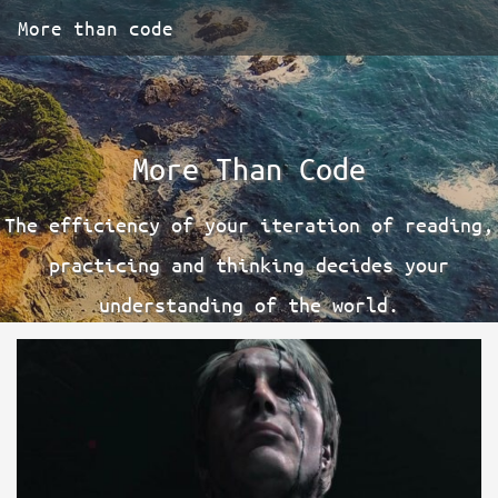
More than code
More Than Code
The efficiency of your iteration of reading,
practicing and thinking decides your
understanding of the world.