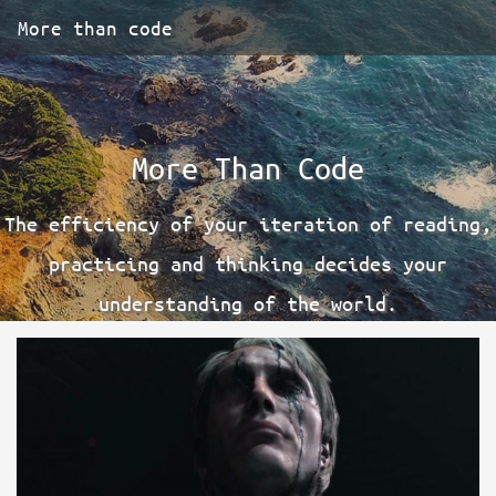
More than code
More Than Code
The efficiency of your iteration of reading,
practicing and thinking decides your
understanding of the world.