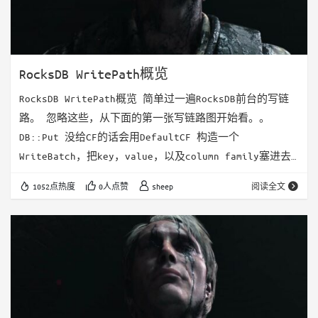
RocksDB WritePath概览
RocksDB WritePath概览 简单过一遍RocksDB前台的写链
路。 忽略这些，从下面的第一张写链路图开始看。。
DB::Put 没给CF的话会用DefaultCF 构造一个
WriteBatch，把key，value，以及column family塞进去
这里有个Comparator的timestamp size，还不知道是干啥
1052点热度
0人点赞
sheep
阅读全文
的 DBImpl::Write 先走到没有Callback的版本 然后有一
堆InvalidArg的检查。disable memtable先不看，
pipelined write先不看…