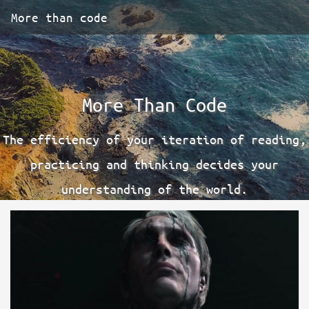
More than code
More Than Code
The efficiency of your iteration of reading,
practicing and thinking decides your
understanding of the world.