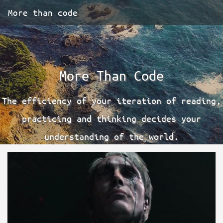
More than code
More Than Code
The efficiency of your iteration of reading,
practicing and thinking decides your
understanding of the world.