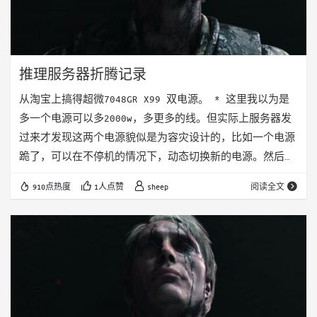
推理服务器折腾记录
从淘宝上搞得超微7048GR X99 双电源。 * 这里我以为是
多一个电源可以多2000w，多更多的线。但实际上服务器发
过来才发现这两个电源貌似是为容灾设计的，比如一个电源
跪了，可以在不停机的情况下，动态切换新的电源。然后电
源出来的接口还是那些。所以如果想搞4个8 + 8pin的显卡
910点热度
1人点赞
sheep
阅读全文
的话，还是需要自己搞6pin转8pin的转接线，然后每一个显
卡都用一个8pin，一个6转8。 CPU是挑的便宜的，E5-2680
V4 两个 内存是三星32G DDR4 4个共计128G。后面估计还
会拓展到256G * 插内存的时候记得…