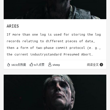
ARIES
If more than one log is used for storing the log
records relating to different pieces of data,
then a form of two-phase commit protocol (e. g.,
the current industrystandard Presumed Abort
protocol [63, 641) must be used 可能指的是逻辑上的
1023点热度
0人点赞
sheep
阅读全文
undo导致的相同操作的多log The undo (resp…