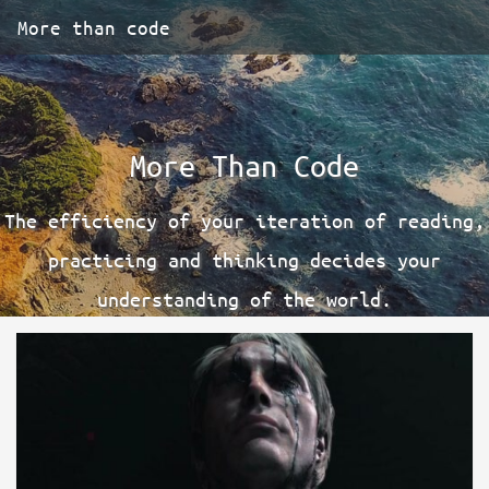
More than code
More Than Code
The efficiency of your iteration of reading,
practicing and thinking decides your
understanding of the world.