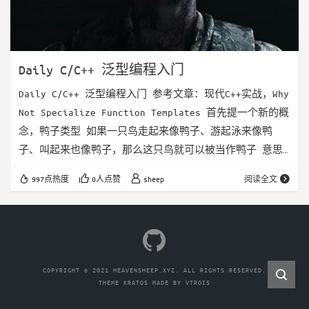
Daily C/C++ 泛型编程入门
Daily C/C++ 泛型编程入门 参考文章：现代C++实战，Why
Not Specialize Function Templates 首先提一个新的概
念，鸭子类型 如果一只鸟走起来像鸭子、游起泳来像鸭
子、叫起来也像鸭子，那么这只鸟就可以被当作鸭子 意思
就是一个对象的语义，不是由继承自特定的类或实现特定的
997点热度
0人点赞
sheep
阅读全文
接口，而是由当前方法和属性的集合决定 举个例子就是比
如stl中的容器，他们大多数都支持push_back,size等方
法，但是他们并没有去统一的继承一个基类（比如
sizeableContainer，pushba…
COPYRIGHT © 2021 HEAVENSHEEP.XYZ. ALL RIGHTS RESERVED.
THEME
KRATOS
MADE BY
VTROIS