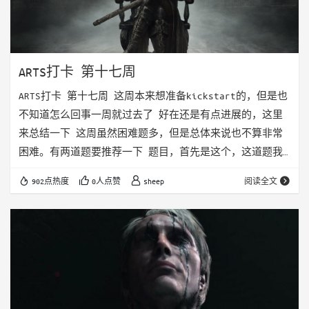
ARTS打卡 第十七周
ARTS打卡 第十七周 这周本来想准备kickstart的，但是也
不知道怎么回事一周就过去了 好在还是有点进展的，这里
来总结一下 这周虽然困难题多，但是总体来说也不算非常
困难。有两道题要推荐一下 题目，首先是这个，这道题我
个人觉得还是比较难的。看到数据范围就可以想到基本上是
902点热度
0人点赞
sheep
阅读全文
跟位运算有关的了。他是用dp先预处理，预处理出每个子树
的答案，然后再根据n的二进制位将n拆分成若干个子树的
和，最终得到结果。 主要是要对字典树有一定的感觉 题
目，这道题是一个栈的拓展，一般看到括号相关的就要考虑
栈了。 我们用一个栈维护左括号的位置…