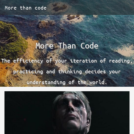
More than code
More Than Code
The efficiency of your iteration of reading,
practicing and thinking decides your
understanding of the world.