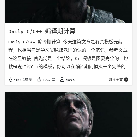
Daily C/C++ 编译期计算
Daily C/C++ 编译期计算 今天这篇文章是有关模板元编
程，也相当与是学习吴咏炜老师的课的一个笔记，参考文章
在这里链接 首先就是一个结论，C++模板是图灵完全的，也
就是说通过C++的模板，你可以在编译期间模拟一个完整的
图灵机 先上一段代码 template <int n> struct
1016点热度
0人点赞
sheep
阅读全文
factorial { static const int value = n *
factorial<n - 1>::value; }; template <> struct
factori…