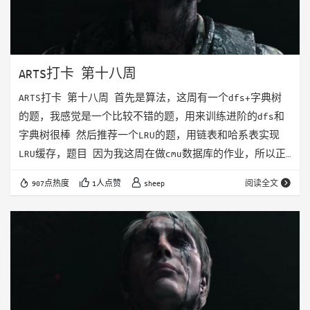
ARTS打卡 第十八周
ARTS打卡 第十八周 首先是算法，这周有一个dfs+字典树
的题，我感觉是一个比较不错的题，用来训练进阶的dfs和
字典树很棒 然后推荐一个LRU的题，用链表和哈系表实现
LRU缓存，题目 因为我这周在做cmu数据库的作业，所以正
好做一下LRU的题 文章的话，上周我写了C++异常实现的一
907点热度
1人点赞
sheep
阅读全文
个总结。 这里还有一个有关热重载的文章，就是用动态链
接来实现，如果看过程序员的自我修养的同学应该会很熟
悉，dlopen和dlclose等函数 这周主要的实现都在读数据
库的书，B+树的作业也马上就要开始了，这周总体感觉有点
迷，下周继续加油