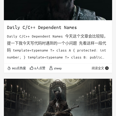
Daily C/C++ Dependent Names
Daily C/C++ Dependent Names 今天这个文章会比较短，
提一下我今天写代码时遇到的一个小问题 先看这样一段代
码 template<typename T> class A { protected: int
number; } template<typename T> class B: public
A<T> { public: void foo() { number = 10; } } 这段
903点热度
0人点赞
sheep
阅读全文
代码在编译的时候是会报错的 编译器会提示你，在B这个类
中，找不到num…