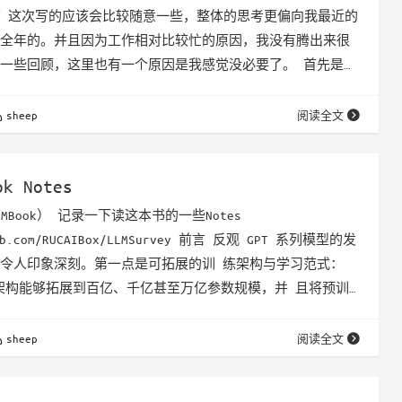
结 这次写的应该会比较随意一些，整体的思考更偏向我最近的
全年的。并且因为工作相对比较忙的原因，我没有腾出来很
一些回顾，这里也有一个原因是我感觉没必要了。 首先是一
果吧，整体进度虽然不符合我23年当时的规划，但是还是符
iew的预期的。 * 读书线上200+小时，还有一些线下的就先
sheep
阅读全文
肥，其实本来想减到150的，现在是160～170之间徘徊中 *
据…
ok Notes
MBook） 记录一下读这本书的一些Notes
hub.com/RUCAIBox/LLMSurvey 前言 反观 GPT 系列模型的发
令人印象深刻。第一点是可拓展的训 练架构与学习范式：
mer 架构能够拓展到百亿、千亿甚至万亿参数规模，并 且将预训
测下一个词这一通用学习范式；第二点是对于数据质量 与数
不同于 BERT 时代的预训练语言模型，这次大语言模型的成
sheep
阅读全文
为紧密的关系，高质量数据、超大规模数据成为大语言…