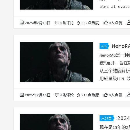
aims at evalu
capabilities 
2025年2月18日
0条评论
632点热度
0人点赞
MemoR
nlp
MemoRAG是
统"展开，旨在
从三个维度解析
用轻量级LLM（如
缩技术（最高1
检索系统定位原始
2025年2月15日
0条评论
915点热度
0人点赞
成。 动态记忆编
20
未分类
现在是25年的