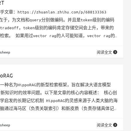
RT
：https://zhuanlan.zhihu.com/p/688133363
核心在于，为文档和query分别做编码。并且是token级别的编码
radeoff，token级别的编码肯定存储空间会上升，带来的
。 如果用过vector rag的人可能知道，vector rag的
弱的，文档长一点，很容易就召回一堆奇奇怪怪的东西。 这
一下colbert的优缺点，比较全面： ColBERT的Late
sheep
阅读全文
oRAG
一种名为HippoRAG的新型检索框架，旨在解决大语言模型
整合新知识时的效率问题。以下是文章的核心内容概述： 核心创
学启发的长期记忆机制 HippoRAG的灵感来源于人类大脑的海
脑通过海马区（负责关联索引）和新皮质（负责存储具体记
效记忆整合。HippoRAG模仿这一机制： - 海马索引的模
放式的知识图谱（KG），存储文本中的实体和关系。 - 新皮
sheep
阅读全文