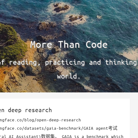
More Than Code
of reading, practicing and thinking
world.
en deep research
ngface.co/blog/open-deep-research
ingface.co/datasets/gaia-benchmark/GAIA agent考试
al AI Assistant)数据集。 GAIA is a benchmark which