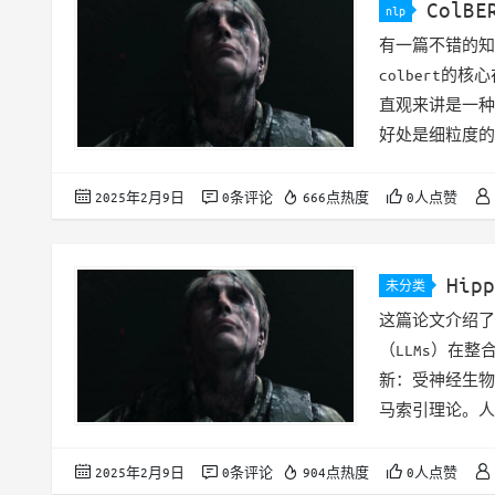
ColBE
nlp
有一篇不错的知乎文章
colbert的
直观来讲是一种t
好处是细粒度的检索
检索能力是非常
里让DS帮忙总结了
2025年2月9日
0条评论
666点热度
0人点赞
Interactio…
Hipp
未分类
这篇论文介绍了
（LLMs）在
新：受神经生物
马索引理论。人
忆）的协作实现高
拟：构建一个开
2025年2月9日
0条评论
904点热度
0人点赞