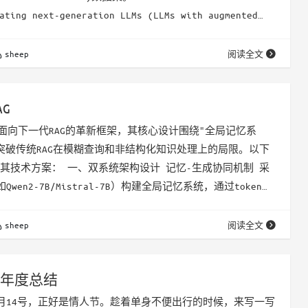
ating next-generation LLMs (LLMs with augmented
due to added tooling,…
sheep
阅读全文
AG
一种面向下一代RAG的革新框架，其核心设计围绕"全局记忆系
突破传统RAG在模糊查询和非结构化知识处理上的局限。以下
其技术方案： 一、双系统架构设计 记忆-生成协同机制 采
Qwen2-7B/Mistral-7B）构建全局记忆系统，通过token压
6倍）处理百万级上下文。记忆模块生成"答案线索"后，触发
知识片段，再由高性能LLM（如Llama3-8B）完成最终生
sheep
阅读全文
码 在Transformer架构中引入专用记忆投影矩…
24年度总结
2月14号，正好是情人节。趁着单身不便出行的时候，来写一写