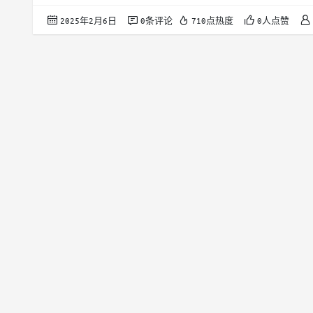
AdaLoRA基
2025年2月6日
0条评论
710点热度
0人点赞
秩矩阵的乘积： W =