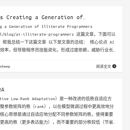
LM解析文本并提取知识。 - 个性化PageRank（PPR）算
s Creating a Generation of
te Programmers 一些想法
g a Generation of Illiterate Programmers
.gl/blog/ai-illiterate-programmers 这篇文章，下面可以
话 帮我总结一下这篇文章 以下是文章的总结： 核心论点 AI
效率，但导致程序员技能退化，形成过度依赖，威胁行业长
问题与影响 技能衰退过程 文档阅读消失：依赖AI即时解释，
力。 调试能力弱化：错误日志直接抛给AI，不再分析堆栈跟
sheep
阅读全文
：机械…
RA
aptive Low-Rank Adaptation）是一种改进的低秩自适应方
整参数矩阵的秩（rank），以在模型微调过程中更高效地分
核心思想是通过自适应地分配不同参数矩阵的秩，使得重要
更高的秩（更多表达能力），而不重要的部分秩较低（节省
下是其动态调整秩的关键机制： 1. 参数矩阵的低秩分解