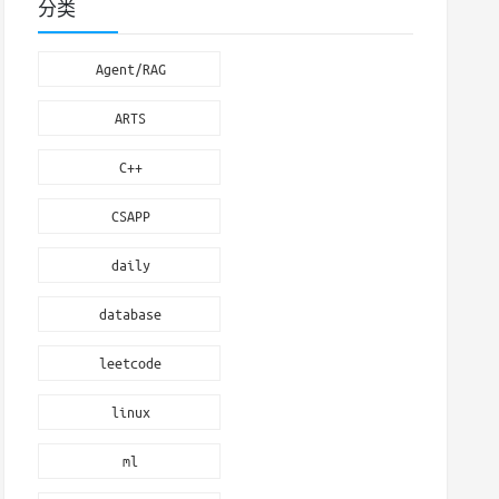
分类
Agent/RAG
ARTS
C++
CSAPP
daily
database
leetcode
linux
ml