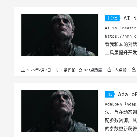
质的模拟：利用L
法：模…
AI i
未分类
Illitera
AI is Creatin
https://nmn
看我和ds的对
工具虽提升开发
期发展。 关键
失去自主查阅能
2025年2月7日
0条评论
873点热度
0人点赞
踪。 浅层理解
AdaLo
nlp
AdaLoRA（Ad
法，旨在动态调
配参数资源。其
的参数更新获得
计算资源）。以