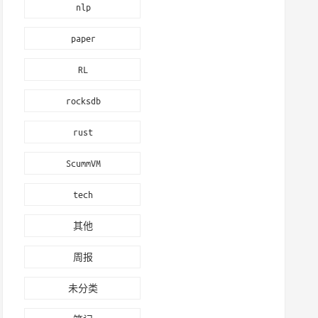
nlp
paper
RL
rocksdb
rust
ScummVM
tech
其他
周报
未分类