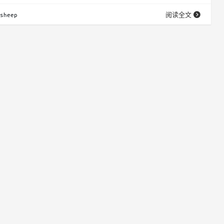
于低秩分解（类似LoRA），将待更新的权重矩阵 W 分解为两个低
sheep
阅读全文
 W_0 + \Delta W = W_0 + …