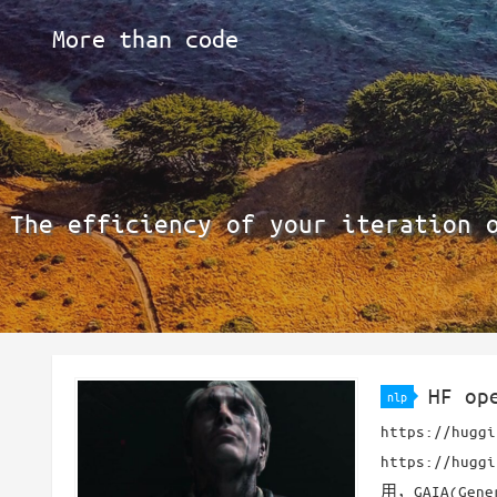
More than code
The efficiency of your iteration 
HF op
nlp
https://huggi
https://hugg
用，GAIA(Gener