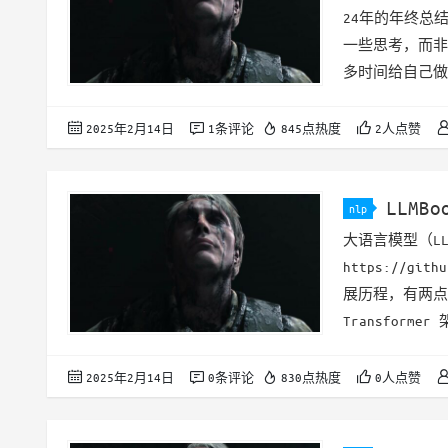
24年的年终总
一些思考，而非
多时间给自己做
些可以看到的成
合后面半年rev
2025年2月14日
1条评论
845点热度
2人点赞
不算上了 * 减
技术学习 * 数
LLMBo
nlp
大语言模型（LL
https://git
展历程，有两点
Transfor
练任务统一为预
据规模的重视：
2025年2月14日
0条评论
830点热度
0人点赞
功与数据有着更